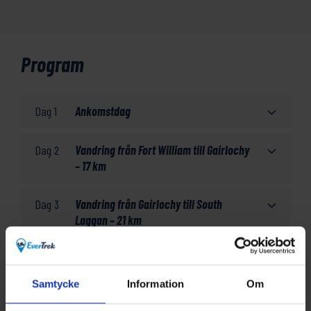
Program
Dag 1
Ankomstdag
Dag 2
Vandring från Fort William till Gairlochy
– 17 km
Dag 3
Vandring från Gairlochy till South
Laggan – 21 km
Dag 4
Vandring från South Laggan till Fort
Augustus – 21 km
Samtycke
Information
Om