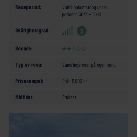
Reseperiod:
Valfri ankomstdag under
perioden 30/3 – 15/10
Svårighetsgrad:
3
Boende:
Typ av resa:
Vandringsresor på egen hand
Prisexempel:
Från
11,000
kr
Måltider:
Frukost