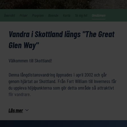
Översikt
Priser
Program
Boende
Karta
Ta sig hit
Omdömen
Vandra i Skottland längs "The Great
Glen Way"
Välkommen till Skottland!
Denna långdistansvandring öppnades i april 2002 och går
genom hjärtat av Skottland. Från Fort William till Inverness får
du uppleva höjdpunkterna som gör detta område så attraktivt
för vandrare.
Leden passerar vid foten av Ben Nevis (1344 m), Storbritanniens
Läs mer
högsta berg. Du vandrar längs slingrande skogsstigar vid Loch
Ness stränder och genom en varierad natur med