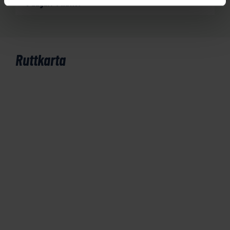
8 dagar/ 7 nätter
Ruttkarta