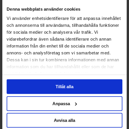
Dag 5
Vandring från Fort Augustus till
Invermoriston – 13 km
Denna webbplats använder cookies
Vi använder enhetsidentifierare för att anpassa innehållet
Dag 6
Vandring från Invermoriston till
och annonserna till användarna, tillhandahålla funktioner
Drumnadrochit – 22 km
för sociala medier och analysera vår trafik. Vi
vidarebefordrar även sådana identifierare och annan
Dag 7
Vandring från Drumnadrochit till
information från din enhet till de sociala medier och
Inverness – 21/30 km
annons- och analysföretag som vi samarbetar med.
Dessa kan i sin tur kombinera informationen med annan
information som du har tillhandahållit eller som de har
Dag 8
Utcheckning och hemresa
samlat in när du har använt deras tjänster.
Tillåt alla
Boende
Anpassa
Under resan bor du på utvalda hotell och B&B.
Avvisa alla