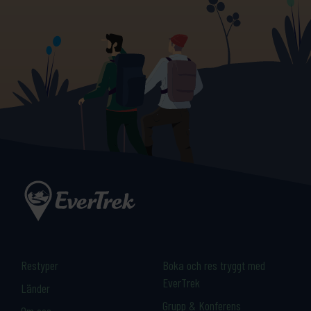
Restyper
Boka och res tryggt med
EverTrek
Länder
Grupp & Konferens
Om oss