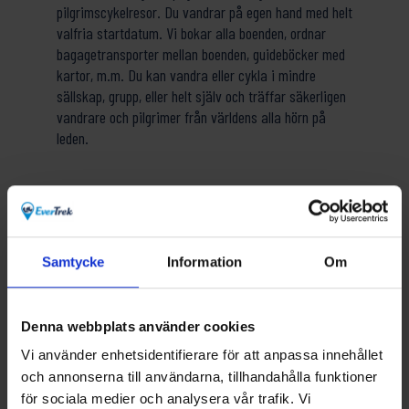
pilgrimscykelresor. Du vandrar på egen hand med helt
valfria startdatum. Vi bokar alla boenden, ordnar
bagagetransporter mellan boenden, guideböcker med
kartor, m.m. Du kan vandra eller cykla i mindre
sällskap, grupp, eller helt själv och träffar säkerligen
vandrare och pilgrimer från världens alla hörn på
leden.
Samtycke
Information
Om
Denna webbplats använder cookies
Vi använder enhetsidentifierare för att anpassa innehållet
och annonserna till användarna, tillhandahålla funktioner
för sociala medier och analysera vår trafik. Vi