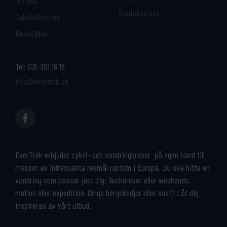
Kontakta oss
Cykeluthyrning
Resevillkor
Tel:
031-301 18 18
info@evertrek.se
EverTrek erbjuder cykel- och vandringsresor på egen hand till
massor av intressanta resmål runtom i Europa. Du ska hitta en
vandring som passar just dig: Veckoresor eller weekends,
motion eller expedition, längs bergskedjor eller kust? Låt dig
inspireras av vårt utbud.