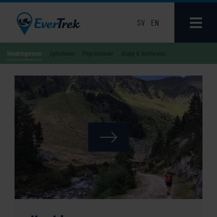
SV
EN
Vandringsresor
Cykelresor
Pilgrimsresor
Grupp & konferens