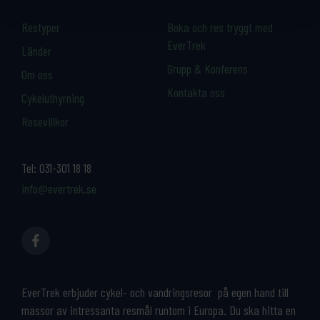
Restyper
Boka och res tryggt med
EverTrek
Länder
Grupp & Konferens
Om oss
Kontakta oss
Cykeluthyrning
Resevillkor
Tel:
031-301 18 18
info@evertrek.se
EverTrek erbjuder cykel- och vandringsresor på egen hand till
massor av intressanta resmål runtom i Europa. Du ska hitta en