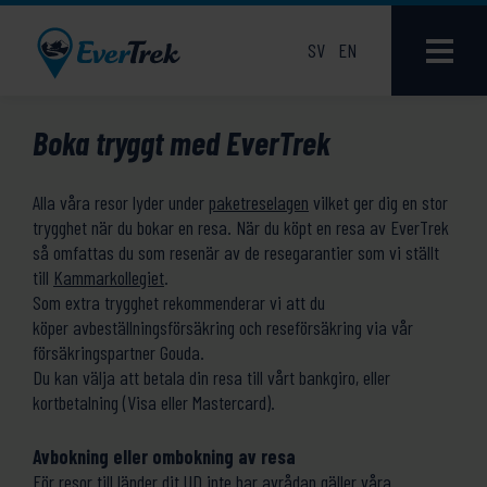
SV
EN
Boka tryggt med EverTrek
Alla våra resor lyder under
paketreselagen
vilket ger dig en stor
trygghet när du bokar en resa. När du köpt en resa av EverTrek
så omfattas du som resenär av de resegarantier som vi ställt
till
Kammarkollegiet
.
Som extra trygghet rekommenderar vi att du
köper avbeställningsförsäkring och reseförsäkring via vår
försäkringspartner Gouda.
Du kan välja att betala din resa till vårt bankgiro, eller
kortbetalning (Visa eller Mastercard).
Avbokning eller ombokning av resa
För resor till länder dit UD inte har avrådan gäller våra