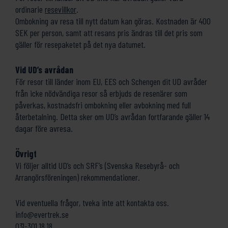
ordinarie
resevillkor
.
Ombokning av resa till nytt datum kan göras. Kostnaden är 400
SEK per person, samt att resans pris ändras till det pris som
gäller för resepaketet på det nya datumet.
Vid UD’s avrådan
För resor till länder inom EU, EES och Schengen dit UD avråder
från icke nödvändiga resor så erbjuds de resenärer som
påverkas, kostnadsfri ombokning eller avbokning med full
återbetalning. Detta sker om UD’s avrådan fortfarande gäller 14
dagar före avresa.
Övrigt
Vi följer alltid UD’s och SRF’s (Svenska Resebyrå- och
Arrangörsföreningen) rekommendationer.
Vid eventuella frågor, tveka inte att kontakta oss.
info@evertrek.se
031-301 18 18