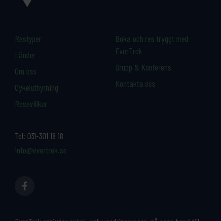
Restyper
Boka och res tryggt med
EverTrek
Länder
Grupp & Konferens
Om oss
Kontakta oss
Cykeluthyrning
Resevillkor
Tel:
031-301 18 18
info@evertrek.se