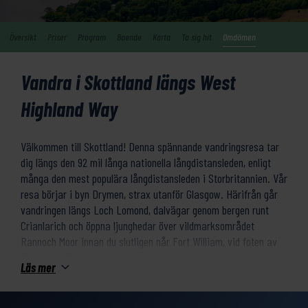
Översikt
Priser
Program
Boende
Karta
Ta sig hit
Omdömen
Vandra i Skottland längs West
Highland Way
Välkommen till Skottland! Denna spännande vandringsresa tar
dig längs den 92 mil långa nationella långdistansleden, enligt
många den mest populära långdistansleden i Storbritannien. Vår
resa börjar i byn Drymen, strax utanför Glasgow. Härifrån går
vandringen längs Loch Lomond, dalvägar genom bergen runt
Crianlarich och öppna ljunghedar över vildmarksområdet
Rannoch Moor innan du slutligen når Fort William, vid foten av
Ben Nevis (Storbritanniens högsta topp). Kvällarna spenderas
Läs mer
på mysiga boenden i de små byarna längs leden.