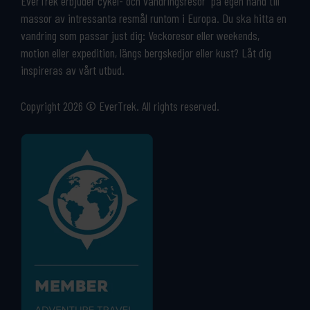
EverTrek erbjuder cykel- och vandringsresor på egen hand till
massor av intressanta resmål runtom i Europa. Du ska hitta en
vandring som passar just dig: Veckoresor eller weekends,
motion eller expedition, längs bergskedjor eller kust? Låt dig
inspireras av vårt utbud.
Copyright 2026 © EverTrek. All rights reserved.