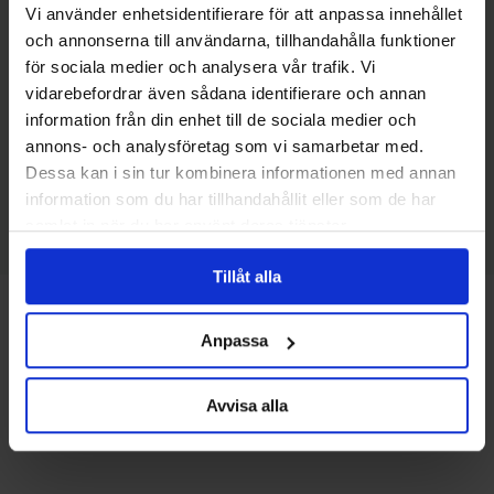
frukost för att göra dig redo för vandringen. Ytterligare
Vi använder enhetsidentifierare för att anpassa innehållet
faciliteter som tvätt faciliteter, lunchpaket finns i vissa
och annonserna till användarna, tillhandahålla funktioner
boenden.
för sociala medier och analysera vår trafik. Vi
vidarebefordrar även sådana identifierare och annan
information från din enhet till de sociala medier och
10 dagar/ 9 nätter
annons- och analysföretag som vi samarbetar med.
Dessa kan i sin tur kombinera informationen med annan
8 dagar/ 7 nätter
information som du har tillhandahållit eller som de har
samlat in när du har använt deras tjänster.
Tillåt alla
Ruttkarta
Anpassa
Avvisa alla