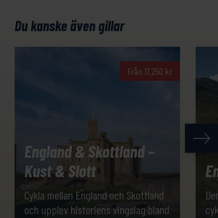
Du kanske även gillar
Från
17,250
kr
England & Skottland –
Kust & Slott
En
Cykla mellan England och Skottland
Den
och upplev historiens vingslag bland
cyk