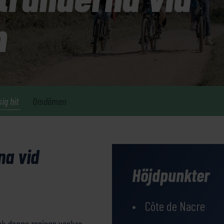
n
sig hit
Omdömen
na vid
Höjdpunkter
Côte de Nacre
ck denna regions vackra