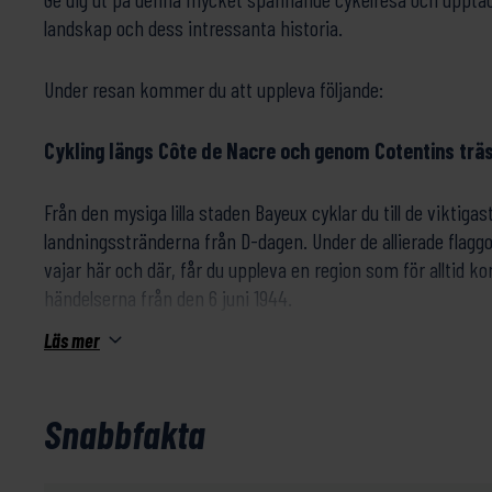
landskap och dess intressanta historia.
Under resan kommer du att uppleva följande:
Cykling längs Côte de Nacre och genom Cotentins tr
Från den mysiga lilla staden Bayeux cyklar du till de viktig
landningsstränderna från D-dagen. Under de allierade flagg
vajar här och där, får du uppleva en region som för alltid 
händelserna från den 6 juni 1944.
Läs mer
Omaha Beach, Juno Beach, Gold Beach, Sword Beac
landade tusentals soldater från de amerikanska, brittis
allierade styrkorna. Varje plats bär på en bit av historie
Snabbfakta
berättelse att förmedla från den dagen.
Stanna till och utforska några av de museer som du pass