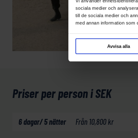
Vi använder enhetsidentifierar
sociala medier och analysera 
till de sociala medier och a
med annan information som du 
Avvisa alla
Priser per person i SEK
6 dagar/ 5 nätter
Från
10,800
kr