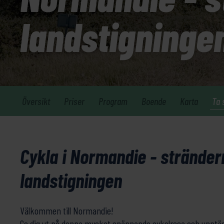
landstigninge
Översikt
Priser
Program
Boende
Karta
Ta 
Cykla i Normandie - stränder
landstigningen
Välkommen till Normandie!
Ge dig ut på denna mycket spännande cykelresa och upptä