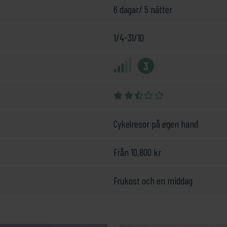
om användes och den
6 dagar/ 5 nätter
.
rdarna vittnar om hur
1/4-31/10
 är fulla av
ör friheten att
3
n fallskärmsjägare som
Cykelresor på egen hand
kt normandiskt
många vackra herrgårdar,
get.
Från
10,800
kr
rövringen 1066 till
Frukost och en middag
, vackra landskap, god