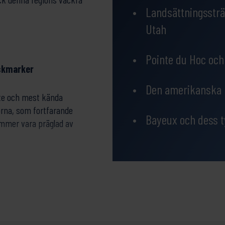
Landsättningssträ
Utah
Pointe du Hoc oc
äskmarker
Den amerikanska k
aste och mest kända
orna, som fortfarande
Bayeux och dess t
kommer vara präglad av
h, Utah Beach
. Här
ka, franska och polska
n och har en egen
erar på vägen. De ger en