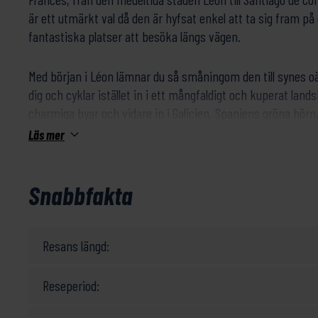
är ett utmärkt val då den är hyfsat enkel att ta sig fram p
fantastiska platser att besöka längs vägen.
Med början i Léon lämnar du så småningom den till synes 
dig och cyklar istället in i ett mångfaldigt och kuperat lan
charmiga byar och vidare in i Galicien, Spaniens gröna hörn
präglad av keltisk kultur. Vid resans slut når du sedan den
Läs mer
mytomspunna katedralen i Santiago de Compostela – kulme
resa längs Camino Francés.
Snabbfakta
Resans längd, både i antal dagar, km, etc. är gjort utifrån d
lämpliga. Skulle du vilja göra resan längre eller kortare så k
dina önskemål.
Resans längd:
Svårighetsgrad
Reseperiod: