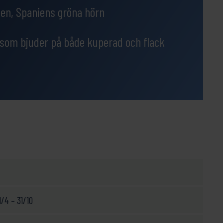
ien, Spaniens gröna hörn
 som bjuder på både kuperad och flack
/4 – 31/10