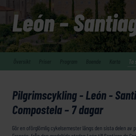
León – Santia
Översikt
Priser
Program
Boende
Karta
Ta 
Pilgrimscykling - León - Sant
Compostela – 7 dagar
Gör en oförglömlig cykelsemester längs den sista delen av 
Francés, från den medeltida staden León till Santiago de Co