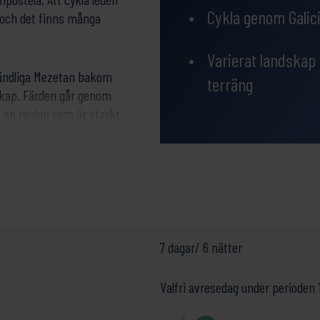
Cykla genom Galic
å och det finns många
Varierat landskap
oändliga Mezetan bakom
terräng
dskap. Färden går genom
, en region som är starkt
 magnifika och
n av din långa och vackra
e sträckor vi anser
an vi ofta anpassa efter
7 dagar/ 6 nätter
Valfri avresedag under perioden 1