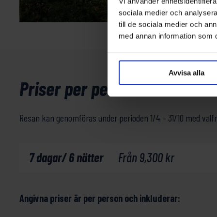
Vi använder enhetsidentifierar
sociala medier och analysera 
till de sociala medier och a
med annan information som du 
Avvisa alla
Priser per person i SEK
Resan kan genomföras under perioden 1/4 – 31/10 med valf
7 dagar/ 6 nätter
Från
9,300
kr
Angivna priser är per person och inkluderar: