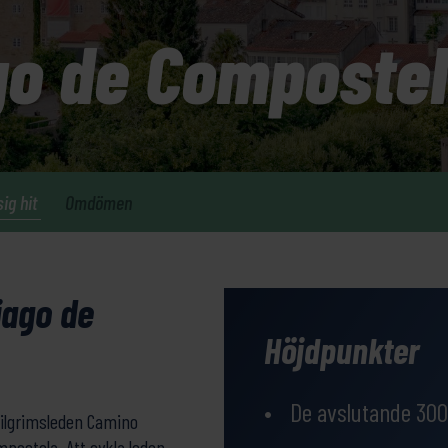
go de Composte
sig hit
Omdömen
iago de
Höjdpunkter
De avslutande 30
pilgrimsleden Camino
mpostela. Att cykla leden