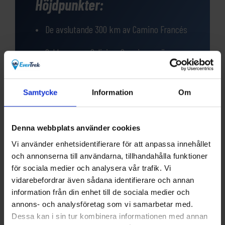
Höjdpunkter:
De avslutande 300 km av Camino Francés
Cykla genom Galicien, Spaniens gröna
hörn
Varierat landskap som bjuder på både
Samtycke
Information
Om
kuperad och flack terräng
Denna webbplats använder cookies
Vi använder enhetsidentifierare för att anpassa innehållet
och annonserna till användarna, tillhandahålla funktioner
för sociala medier och analysera vår trafik. Vi
Frågor?
vidarebefordrar även sådana identifierare och annan
information från din enhet till de sociala medier och
Har du funderingar eller vill veta mer om denna
annons- och analysföretag som vi samarbetar med.
produkt? Ring oss!
Dessa kan i sin tur kombinera informationen med annan