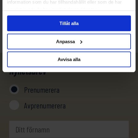
information som du har tillhandahållit eller som de har
031-301 18 18
samlat in när du har använt deras tjänster.
info@evertrek.se
Tillåt alla
Anpassa
Avvisa alla
Nyhetsbrev
Prenumerera
Avprenumerera