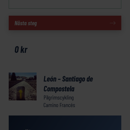
León
Nästa steg
-
Santiago
de
0
kr
Compostela
mängd
León – Santiago de
Compostela
Pilgrimscykling
Camino Francés