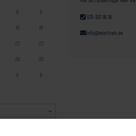
8
9
031-301 18 18
15
16
info@evertrek.se
22
23
29
30
5
6