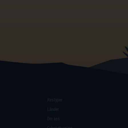
Restyper
Länder
Om oss
Cykeluthyrning