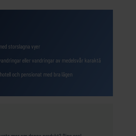
ed storslagna vyer
andringar eller vandringar av medelsvår karaktä
hotell och pensionat med bra lägen
ill veta mer om denna produkt? Ring oss!