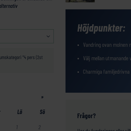
alternativ
Höjdpunkter:
Vandring ovan molnen m
rumskategori "4 pers (2st
Välj mellan utmanande v
Charmiga familjedrivna 
»
r
Lö
Sö
Frågor?
1
2
Har du funderingar eller v