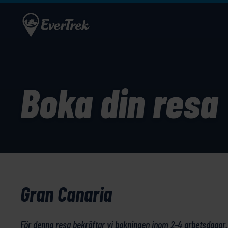
Boka din resa
Gran Canaria
För denna resa bekräftar vi bokningen inom 2-4 arbetsdagar