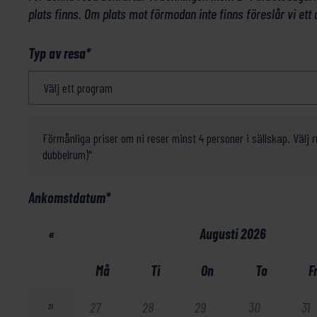
plats finns. Om plats mot förmodan inte finns föreslår vi ett 
Typ av resa
*
Förmånliga priser om ni reser minst 4 personer i sällskap. Välj 
dubbelrum)"
Ankomstdatum
*
«
Augusti 2026
Må
Ti
On
To
F
27
28
29
30
31
31