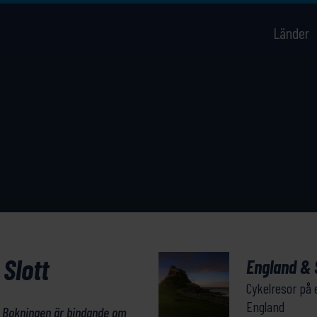
Länder
Slott
England & S
Cykelresor på
England
. Bokningen är bindande om