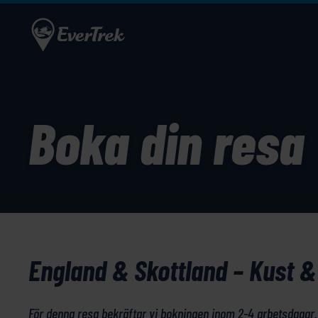
Boka din resa
England & Skottland – Kust & 
För denna resa bekräftar vi bokningen inom 2-4 arbetsdagar