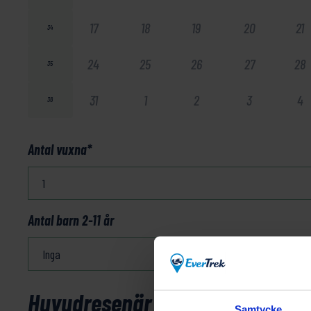
17
18
19
20
21
34
24
25
26
27
28
35
31
1
2
3
4
36
Antal vuxna
*
Antal barn 2-11 år
Huvudresenär
Samtycke