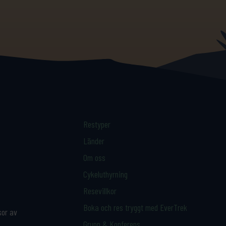
Restyper
Länder
Om oss
Cykeluthyrning
Resevillkor
Boka och res tryggt med EverTrek
sor av
Grupp & Konferens