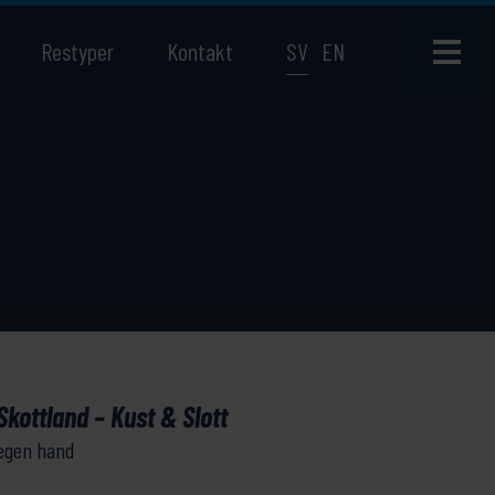
Restyper
Kontakt
SV
EN
kottland – Kust & Slott
 egen hand