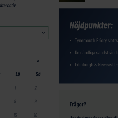
alternativ
Höjdpunkter:
Tynemouth Priory slotts
De oändliga sandstrände
»
Edinburgh & Newcastle;
r
Lö
Sö
1
2
8
9
Frågor?
15
16
Har du funderingar eller v