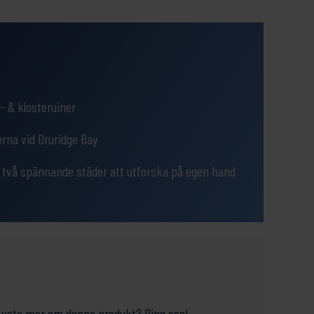
- & klosteruiner
rna vid Druridge Bay
 två spännande städer att utforska på egen hand
ill veta mer om denna produkt? Ring oss!