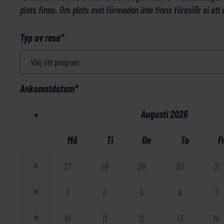
plats finns. Om plats mot förmodan inte finns föreslår vi ett 
Typ av resa
*
Ankomstdatum
*
«
Augusti 2026
Må
Ti
On
To
F
27
28
29
30
31
31
3
4
5
6
7
32
10
11
12
13
14
33