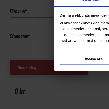
Förnamn
*
Denna webbplats använder 
Vi använder enhetsidentifierar
sociala medier och analysera 
till de sociala medier och a
Efternamn
*
med annan information som du 
Avvisa alla
England
Nästa steg
&
Skottland
-
Kust
0
kr
&
Slott
mängd