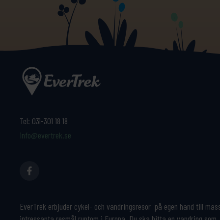
Tel:
031-301 18 18
info@evertrek.se
EverTrek erbjuder cykel- och vandringsresor på egen hand till mas
intressanta resmål runtom i Europa. Du ska hitta en vandring som