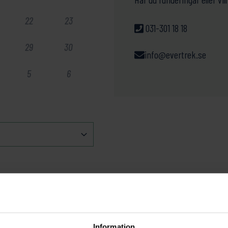
22
23
031-301 18 18
29
30
info@evertrek.se
5
6
Information