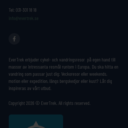
Tel:
031-301 18 18
info@evertrek.se
EverTrek erbjuder cykel- och vandringsresor på egen hand till
massor av intressanta resmål runtom i Europa. Du ska hitta en
vandring som passar just dig: Veckoresor eller weekends,
motion eller expedition, längs bergskedjor eller kust? Låt dig
inspireras av vårt utbud.
Copyright 2026 © EverTrek. All rights reserved.