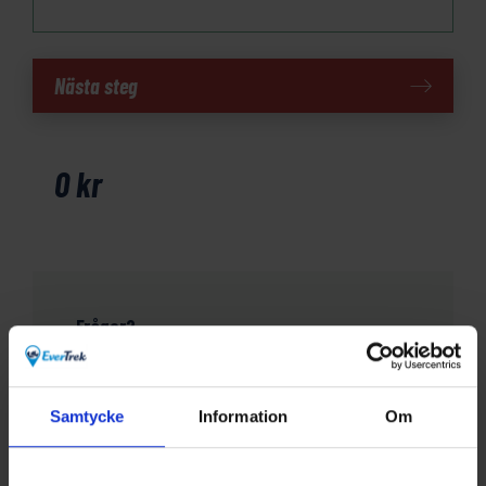
Costa
Nästa steg
Brava
mängd
0
kr
Frågor?
Har du funderingar eller vill veta mer om denna
produkt? Ring oss!
Samtycke
Information
Om
031-301 18 18