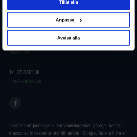
Tillåt alla
Restyper
Boka och res tryggt med
EverTrek
Anpassa
Länder
Grupp & Konferens
Om oss
Avvisa alla
Kontakta oss
Cykeluthyrning
Resevillkor
Tel:
031-301 18 18
info@evertrek.se
EverTrek erbjuder cykel- och vandringsresor på egen hand till
massor av intressanta resmål runtom i Europa. Du ska hitta en