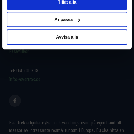
Tillåt alla
Restyper
Boka och res tryggt med
EverTrek
Anpassa
Länder
Grupp & Konferens
Om oss
Avvisa alla
Kontakta oss
Cykeluthyrning
Resevillkor
Tel:
031-301 18 18
info@evertrek.se
EverTrek erbjuder cykel- och vandringsresor på egen hand till
massor av intressanta resmål runtom i Europa. Du ska hitta en