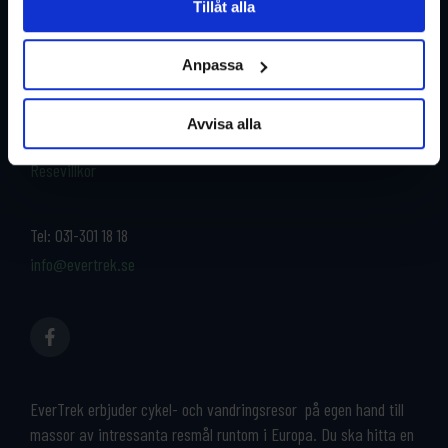
Tillåt alla
Restyper
Boka och res tryggt med
EverTrek
Anpassa
Länder
Grupp & Konferens
Om oss
Avvisa alla
Kontakta oss
Cykeluthyrning
Resevillkor
Tel:
031-301 18 18
info@evertrek.se
EverTrek erbjuder cykel- och vandringsresor på egen hand till
massor av intressanta resmål runtom i Europa. Du ska hitta en