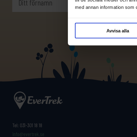
med annan information som du 
Avvisa alla
Tel:
031-301 18 18
info@evertrek.se