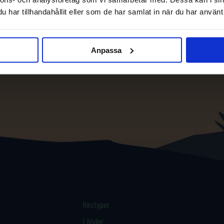
har tillhandahållit eller som de har samlat in när du har använt 
Anpassa
Restyper
Länder