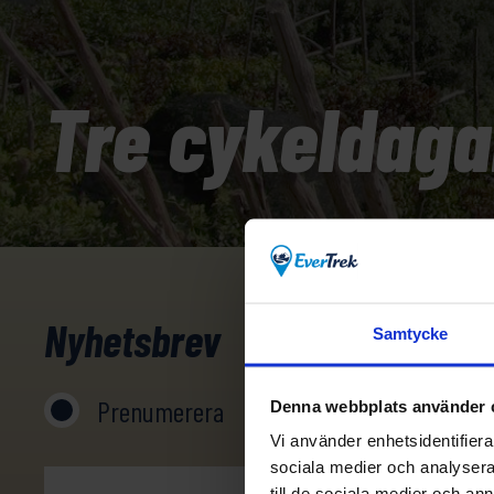
Tre cykeldaga
Nyhetsbrev
Samtycke
Prenumerera
Avprenumerera
Denna webbplats använder 
Vi använder enhetsidentifierar
sociala medier och analysera 
till de sociala medier och a