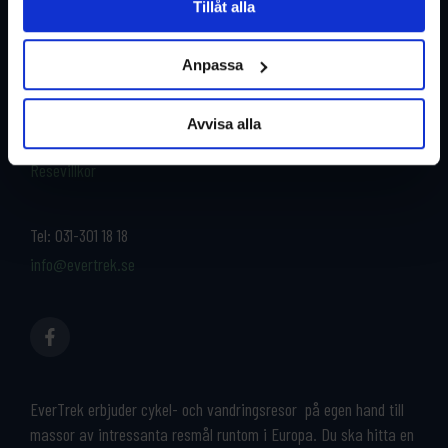
Tillåt alla
Restyper
Boka och res tryggt med
EverTrek
Anpassa
Länder
Grupp & Konferens
Om oss
Avvisa alla
Kontakta oss
Cykeluthyrning
Resevillkor
Tel:
031-301 18 18
info@evertrek.se
EverTrek erbjuder cykel- och vandringsresor på egen hand till
massor av intressanta resmål runtom i Europa. Du ska hitta en