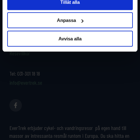
Tillåt alla
Restyper
Boka och res tryggt med
EverTrek
Anpassa
Länder
Grupp & Konferens
Om oss
Avvisa alla
Kontakta oss
Cykeluthyrning
Resevillkor
Tel:
031-301 18 18
info@evertrek.se
EverTrek erbjuder cykel- och vandringsresor på egen hand till
massor av intressanta resmål runtom i Europa. Du ska hitta en