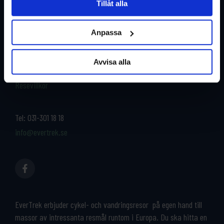
Tillåt alla
Restyper
Boka och res tryggt med
EverTrek
Anpassa
Länder
Grupp & Konferens
Om oss
Avvisa alla
Kontakta oss
Cykeluthyrning
Resevillkor
Tel:
031-301 18 18
info@evertrek.se
EverTrek erbjuder cykel- och vandringsresor på egen hand till
massor av intressanta resmål runtom i Europa. Du ska hitta en