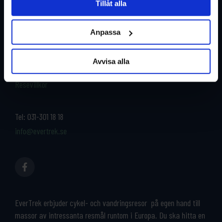
Tillåt alla
Restyper
Boka och res tryggt med
EverTrek
Anpassa
Länder
Grupp & Konferens
Om oss
Avvisa alla
Kontakta oss
Cykeluthyrning
Resevillkor
Tel:
031-301 18 18
info@evertrek.se
EverTrek erbjuder cykel- och vandringsresor på egen hand till
massor av intressanta resmål runtom i Europa. Du ska hitta en