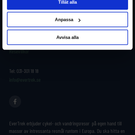
Tillåt alla
Restyper
Boka och res tryggt med
EverTrek
Anpassa
Länder
Grupp & Konferens
Om oss
Avvisa alla
Kontakta oss
Cykeluthyrning
Resevillkor
Tel:
031-301 18 18
info@evertrek.se
EverTrek erbjuder cykel- och vandringsresor på egen hand till
massor av intressanta resmål runtom i Europa. Du ska hitta en