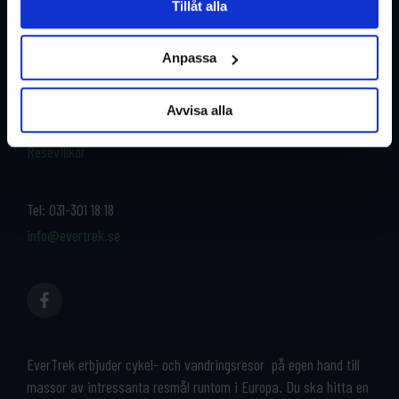
Tillåt alla
Restyper
Boka och res tryggt med
EverTrek
Anpassa
Länder
Grupp & Konferens
Om oss
Avvisa alla
Kontakta oss
Cykeluthyrning
Resevillkor
Tel:
031-301 18 18
info@evertrek.se
EverTrek erbjuder cykel- och vandringsresor på egen hand till
massor av intressanta resmål runtom i Europa. Du ska hitta en