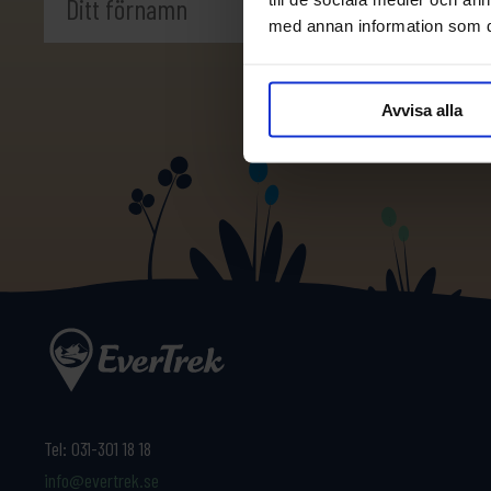
med annan information som du 
Avvisa alla
Tel:
031-301 18 18
info@evertrek.se