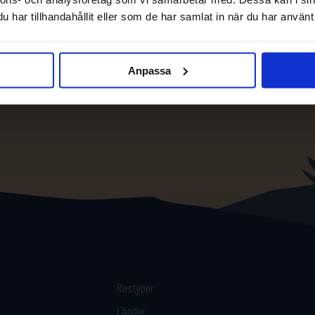
har tillhandahållit eller som de har samlat in när du har använt 
Anpassa
Restyper
Länder