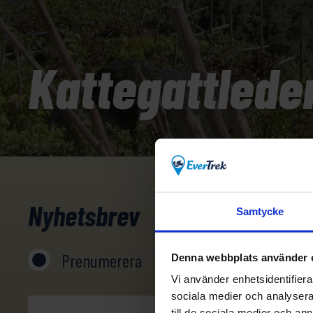
Kattegattlede
Nyhetsbrev
Samtycke
Prenumerera
Avprenumerera
Denna webbplats använder 
Vi använder enhetsidentifierar
sociala medier och analysera 
till de sociala medier och a