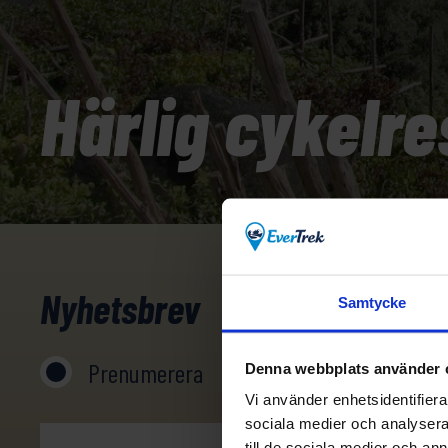
Härlig cykelre
Nyhetsbrev
Samtycke
Prenumerera
Avprenumerera
Denna webbplats använder 
Vi använder enhetsidentifierar
sociala medier och analysera 
till de sociala medier och a