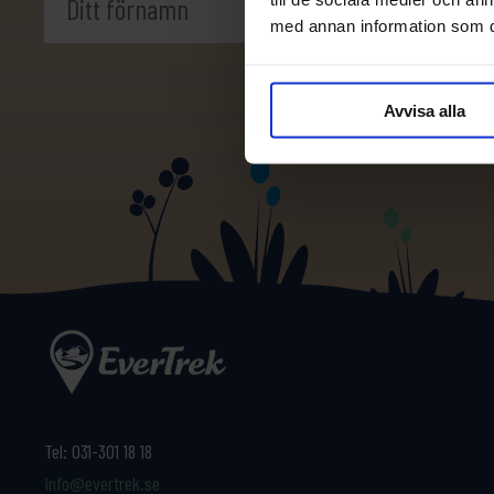
med annan information som du 
Avvisa alla
Tel:
031-301 18 18
info@evertrek.se