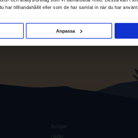
har tillhandahållit eller som de har samlat in när du har använt 
Anpassa
Restyper
Länder