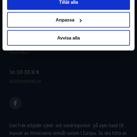
Tillåt alla
Restyper
Boka och res tryggt med
EverTrek
Anpassa
Länder
Grupp & Konferens
Om oss
Avvisa alla
Kontakta oss
Cykeluthyrning
Resevillkor
Tel:
031-301 18 18
info@evertrek.se
EverTrek erbjuder cykel- och vandringsresor på egen hand till
massor av intressanta resmål runtom i Europa. Du ska hitta en