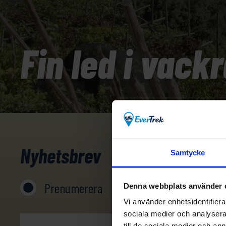
Fin led i vackr
Nyhetsbrev
Samtycke
Prenumerera
Avprenumerera
Denna webbplats använder 
Vi använder enhetsidentifierar
sociala medier och analysera 
till de sociala medier och a