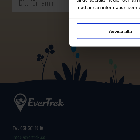
med annan information som du 
Avvisa alla
Tel:
031-301 18 18
info@evertrek.se