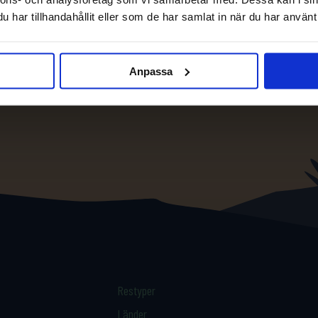
har tillhandahållit eller som de har samlat in när du har använt 
Anpassa
Restyper
Länder