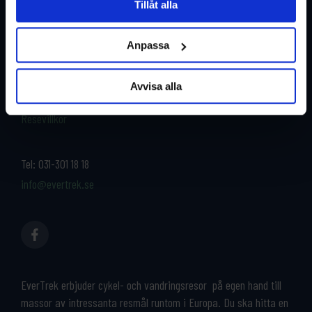
Tillåt alla
Restyper
Boka och res tryggt med
EverTrek
Anpassa
Länder
Grupp & Konferens
Om oss
Avvisa alla
Kontakta oss
Cykeluthyrning
Resevillkor
Tel:
031-301 18 18
info@evertrek.se
EverTrek erbjuder cykel- och vandringsresor på egen hand till
massor av intressanta resmål runtom i Europa. Du ska hitta en