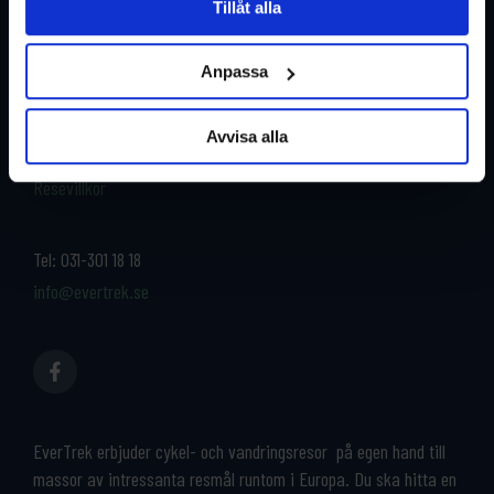
Tillåt alla
Restyper
Boka och res tryggt med
EverTrek
Anpassa
Länder
Grupp & Konferens
Om oss
Avvisa alla
Kontakta oss
Cykeluthyrning
Resevillkor
Tel:
031-301 18 18
info@evertrek.se
EverTrek erbjuder cykel- och vandringsresor på egen hand till
massor av intressanta resmål runtom i Europa. Du ska hitta en