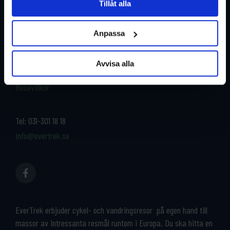
Tillåt alla
Restyper
Boka och res tryggt med
EverTrek
Anpassa
Länder
Grupp & Konferens
Om oss
Avvisa alla
Kontakta oss
Cykeluthyrning
Resevillkor
Tel:
031-301 18 18
info@evertrek.se
EverTrek erbjuder cykel- och vandringsresor på egen hand till
massor av intressanta resmål runtom i Europa. Du ska hitta en