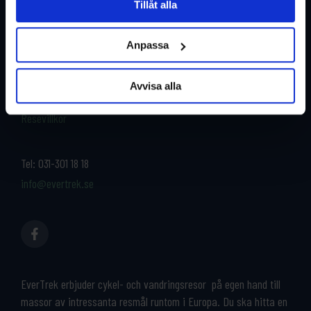
Tillåt alla
Restyper
Boka och res tryggt med
EverTrek
Anpassa
Länder
Grupp & Konferens
Om oss
Avvisa alla
Kontakta oss
Cykeluthyrning
Resevillkor
Tel:
031-301 18 18
info@evertrek.se
EverTrek erbjuder cykel- och vandringsresor på egen hand till
massor av intressanta resmål runtom i Europa. Du ska hitta en