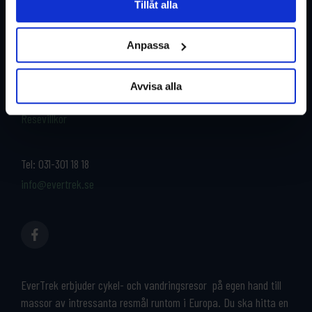
Tillåt alla
Restyper
Boka och res tryggt med
EverTrek
Anpassa
Länder
Grupp & Konferens
Om oss
Avvisa alla
Kontakta oss
Cykeluthyrning
Resevillkor
Tel:
031-301 18 18
info@evertrek.se
EverTrek erbjuder cykel- och vandringsresor på egen hand till
massor av intressanta resmål runtom i Europa. Du ska hitta en