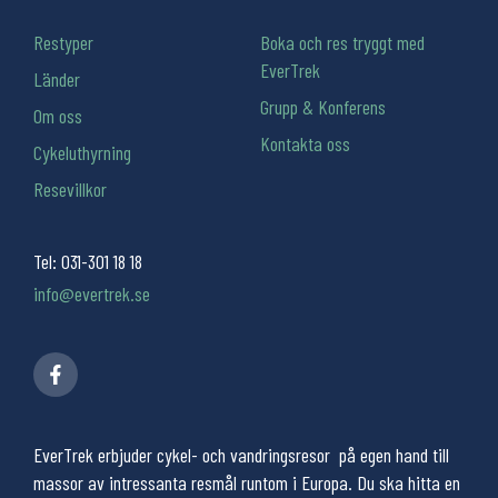
Restyper
Boka och res tryggt med
EverTrek
Länder
Grupp & Konferens
Om oss
Kontakta oss
Cykeluthyrning
Resevillkor
Tel:
031-301 18 18
info@evertrek.se
EverTrek erbjuder cykel- och vandringsresor på egen hand till
massor av intressanta resmål runtom i Europa. Du ska hitta en