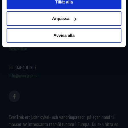
Tillåt alla
Restyper
Boka och res tryggt med
EverTrek
Anpassa
Länder
Grupp & Konferens
Om oss
Avvisa alla
Kontakta oss
Cykeluthyrning
Resevillkor
Tel:
031-301 18 18
info@evertrek.se
EverTrek erbjuder cykel- och vandringsresor på egen hand till
massor av intressanta resmål runtom i Europa. Du ska hitta en