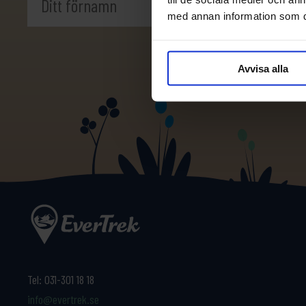
med annan information som du 
Avvisa alla
Tel:
031-301 18 18
info@evertrek.se