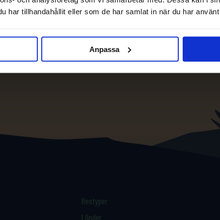
har tillhandahållit eller som de har samlat in när du har använt 
Anpassa
Restyper
Länder