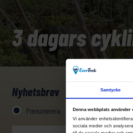
3 dagars cykl
Nyhetsbrev
Samtycke
Prenumerera
Avprenumerera
Denna webbplats använder 
Vi använder enhetsidentifierar
sociala medier och analysera 
till de sociala medier och a