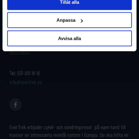
Tillåt alla
Restyper
Boka och res tryggt med
EverTrek
Anpassa
Länder
Grupp & Konferens
Om oss
Avvisa alla
Kontakta oss
Cykeluthyrning
Resevillkor
Tel:
031-301 18 18
info@evertrek.se
EverTrek erbjuder cykel- och vandringsresor på egen hand till
massor av intressanta resmål runtom i Europa. Du ska hitta en