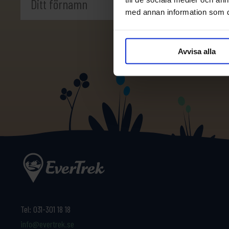
med annan information som du 
Avvisa alla
Tel:
031-301 18 18
info@evertrek.se