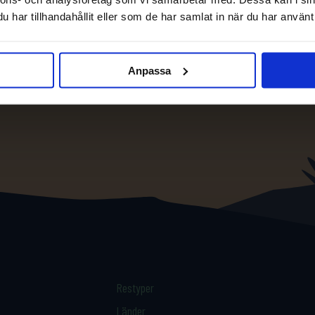
har tillhandahållit eller som de har samlat in när du har använt 
Anpassa
Restyper
Länder