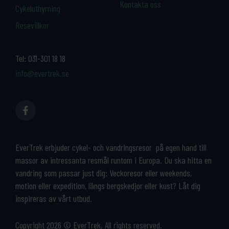
Kontakta oss
Cykeluthyrning
Resevillkor
Tel:
031-301 18 18
info@evertrek.se
EverTrek erbjuder cykel- och vandringsresor på egen hand till
massor av intressanta resmål runtom i Europa. Du ska hitta en
vandring som passar just dig: Veckoresor eller weekends,
motion eller expedition, längs bergskedjor eller kust? Låt dig
inspireras av vårt utbud.
Copyright 2026 © EverTrek. All rights reserved.