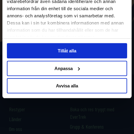
vidarebefordrar även sådana identifierare och annan
information från din enhet till de sociala medier och
annons- och analysföretag som vi samarbetar med.
Dessa kan i sin tur kombinera informationen med annan
information som du har tillhandahållit eller som de har
samlat in när du har använt deras tjänster.
Tillåt alla
Anpassa
Avvisa alla
Restyper
Boka och res tryggt med
EverTrek
Länder
Grupp & Konferens
Om oss