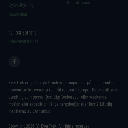
Kontakta oss
Cykeluthyrning
Resevillkor
Tel:
031-301 18 18
info@evertrek.se
EverTrek erbjuder cykel- och vandringsresor på egen hand till
massor av intressanta resmål runtom i Europa. Du ska hitta en
vandring som passar just dig: Veckoresor eller weekends,
motion eller expedition, längs bergskedjor eller kust? Låt dig
inspireras av vårt utbud.
Copyright 2026 © EverTrek. All rights reserved.