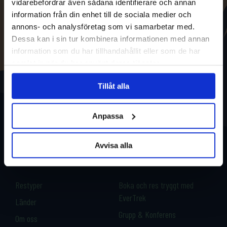
vidarebefordrar även sådana identifierare och annan
information från din enhet till de sociala medier och
annons- och analysföretag som vi samarbetar med.
Dessa kan i sin tur kombinera informationen med annan
information som du har tillhandahållit eller som de har
samlat in när du har använt deras tjänster.
Tillåt alla
Anpassa
Avvisa alla
Restyper
Boka och res tryggt med
EverTrek
Länder
Grupp & Konferens
Om oss