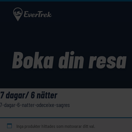
Boka din resa
7 dagar/ 6 nätter
7-dagar-6-natter-odeceixe-sagres
Inga produkter hittades som motsvarar ditt val.