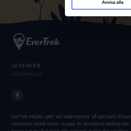
Avvisa alla
Tel:
031-301 18 18
info@evertrek.se
EverTrek erbjuder cykel- och vandringsresor på egen hand till mas
intressanta resmål runtom i Europa. Du ska hitta en vandring som
passar just dig: Veckoresor eller weekends, motion eller expedition,