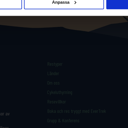
Anpassa
Restyper
Länder
Om oss
Cykeluthyrning
Resevillkor
Boka och res tryggt med EverTrek
sor av
Grupp & Konferens
 längs