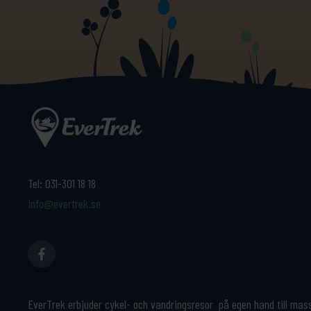
Tel:
031-301 18 18
info@evertrek.se
EverTrek erbjuder cykel- och vandringsresor på egen hand till mas