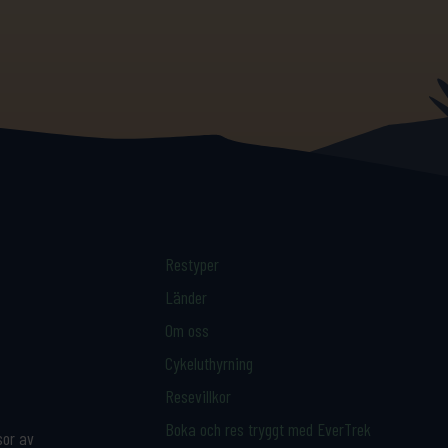
Restyper
Länder
Om oss
Cykeluthyrning
Resevillkor
Boka och res tryggt med EverTrek
sor av