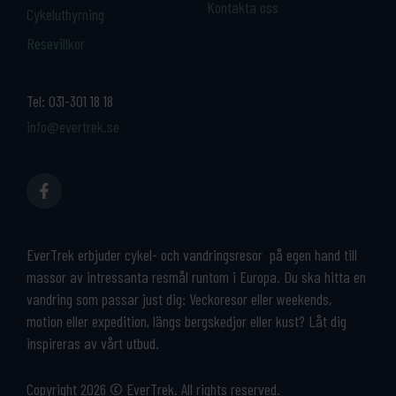
Kontakta oss
Cykeluthyrning
Resevillkor
Tel:
031-301 18 18
info@evertrek.se
EverTrek erbjuder cykel- och vandringsresor på egen hand till
massor av intressanta resmål runtom i Europa. Du ska hitta en
vandring som passar just dig: Veckoresor eller weekends,
motion eller expedition, längs bergskedjor eller kust? Låt dig
inspireras av vårt utbud.
Copyright 2026 © EverTrek. All rights reserved.