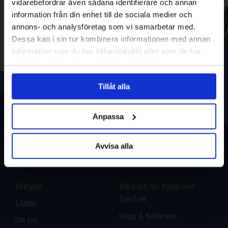
vidarebefordrar även sådana identifierare och annan
information från din enhet till de sociala medier och
annons- och analysföretag som vi samarbetar med.
Dessa kan i sin tur kombinera informationen med annan
information som du har tillhandahållit eller som de har
samlat in när du har använt deras tjänster.
Tillåt alla
Anpassa
Avvisa alla
Restyper
Boka och res tryggt med
EverTrek
Länder
Grupp & Konferens
Om oss