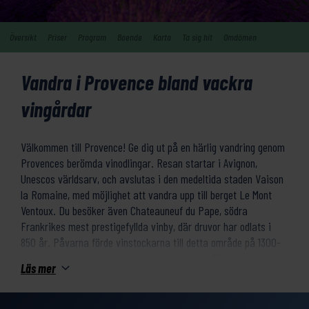
Översikt
Priser
Program
Boende
Karta
Ta sig hit
Omdömen
Vandra i Provence bland vackra
vingårdar
Välkommen till Provence! Ge dig ut på en härlig vandring genom
Provences berömda vinodlingar. Resan startar i Avignon,
Unescos världsarv, och avslutas i den medeltida staden Vaison
la Romaine, med möjlighet att vandra upp till berget Le Mont
Ventoux. Du besöker även Chateauneuf du Pape, södra
Frankrikes mest prestigefyllda vinby, där druvor har odlats i
850 år. Påvarna förde vinstockarna till detta område på 1300-
talet och tack vare de fantastiska odlingsförhållandena har
Läs mer
många världsberömda och uppskattade årgångar producerats.
Det bästa sättet att upptäcka dessa vingårdar är till fots.