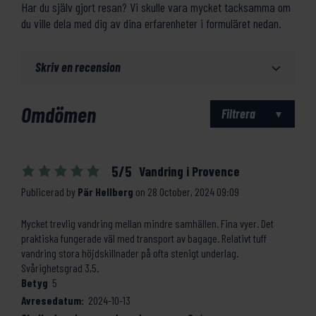
Har du själv gjort resan? Vi skulle vara mycket tacksamma om
du ville dela med dig av dina erfarenheter i formuläret nedan.
Skriv en recension
Omdömen
Filtrera
5/5
Vandring i Provence
Publicerad by
Pär Hellberg
on
28 October, 2024 09:09
Mycket trevlig vandring mellan mindre samhällen. Fina vyer. Det
praktiska fungerade väl med transport av bagage. Relativt tuff
vandring stora höjdskillnader på ofta stenigt underlag.
Svårighetsgrad 3,5.
Betyg
5
Avresedatum:
2024-10-13