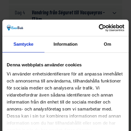
Dag 4
Vandring från Séguret till Vacqueyras -
17 km
Dag 5
Vandring från Vacqueyras till Le
Barroux - 15 km
Samtycke
Information
Om
Dag 6
Vandring från Le Barroux till Malaucène
- 13 km
Denna webbplats använder cookies
Vi använder enhetsidentifierare för att anpassa innehållet
Dag 7
Vandring från Malaucène till Vaison la
och annonserna till användarna, tillhandahålla funktioner
Romaine - 18 km
för sociala medier och analysera vår trafik. Vi
vidarebefordrar även sådana identifierare och annan
information från din enhet till de sociala medier och
Dag 8
Utcheckning och hemresa
annons- och analysföretag som vi samarbetar med.
Dessa kan i sin tur kombinera informationen med annan
information som du har tillhandahållit eller som de har
samlat in när du har använt deras tjänster.