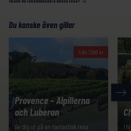
Skulle du rekommendera denna resa?
Ja
Du kanske även gillar
Från
7,000
kr
Provence – Alpillerna
och Luberon
C
Ge dig ut på en fantastisk resa
I h