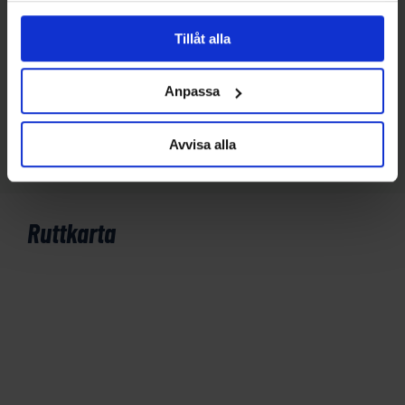
Boende
Tillåt alla
Du kommer under resan bo på utvalda två och tre-stjärniga
hotell.
Anpassa
8 dagar/ 7 nätter
Avvisa alla
Ruttkarta