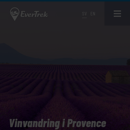
SV
EN
Vinvandring i Provence