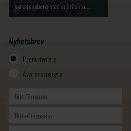
kalkstensberg med snötäckta
toppar, magnifika naturreservat,
alpsjöar, vackra alpina betesmarker
och ängar.
Nyhetsbrev
Prenumerera
Avprenumerera