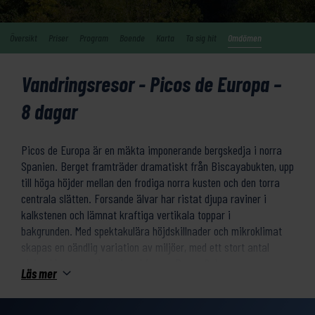
Översikt
Priser
Program
Boende
Karta
Ta sig hit
Omdömen
Vandringsresor - Picos de Europa –
8 dagar
Picos de Europa är en mäkta imponerande bergskedja i norra
Spanien. Berget framträder dramatiskt från Biscayabukten, upp
till höga höjder mellan den frodiga norra kusten och den torra
centrala slätten. Forsande älvar har ristat djupa raviner i
kalkstenen och lämnat kraftiga vertikala toppar i
bakgrunden. Med spektakulära höjdskillnader och mikroklimat
skapas en oändlig variation av miljöer, med ett stort antal
alpina blommor och varierad fauna. Denna 8 dagars
Läs mer
vandringsresa finns i två varianter:
1 – Trek: Denna har svårighetsgrad 4/ 5 och boende på **