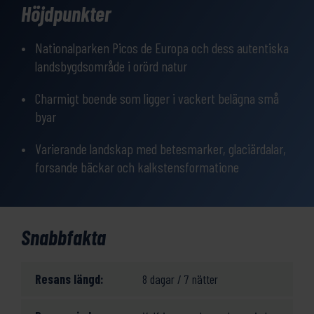
Höjdpunkter
stjärnigt boende.
2 – Vandring: Denna har svårighetsgrad 3/ 5 och boende på **
Nationalparken Picos de Europa och dess autentiska
– *** stjärnigt boende.
landsbygdsområde i orörd natur
Resan kan även kombineras med en eller flera nätter vid
Charmigt boende som ligger i vackert belägna små
Asturiens vackra stränder.
byar
Varierande landskap med betesmarker, glaciärdalar,
forsande bäckar och kalkstensformatione
Snabbfakta
Resans längd:
8 dagar / 7 nätter