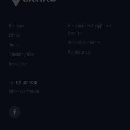
Restyper
Boka och res tryggt med
EverTrek
Länder
Grupp & Konferens
Om oss
Kontakta oss
Cykeluthyrning
Resevillkor
Tel:
031-301 18 18
info@evertrek.se