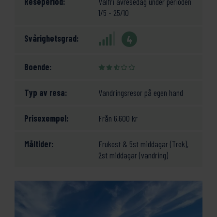
Reseperiod:
Valfri avresedag under perioden
1/5 - 25/10
Svårighetsgrad:
4
Boende:
Typ av resa:
Vandringsresor på egen hand
Prisexempel:
Från
6,600
kr
Måltider:
Frukost & 5st middagar (Trek),
2st middagar (vandring)