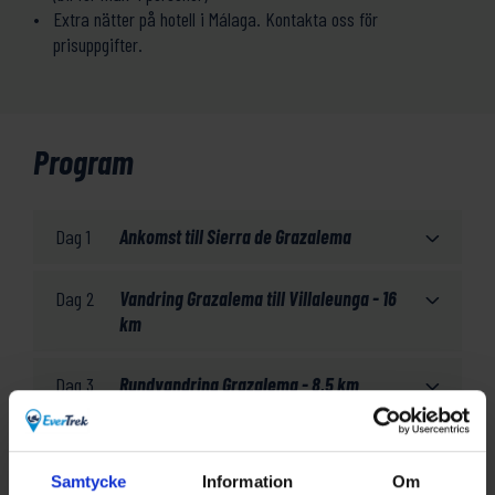
Extra nätter på hotell i Málaga. Kontakta oss för
prisuppgifter.
Program
Dag 1
Ankomst till Sierra de Grazalema
Dag 2
Vandring Grazalema till Villaleunga - 16
km
Dag 3
Rundvandring Grazalema - 8,5 km
Dag 4
Från Villaluenga till Benaoján – 18 km
Samtycke
Information
Om