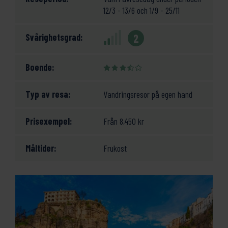
12/3 - 13/6 och 1/9 - 25/11
Svårighetsgrad:
2
Boende:
Typ av resa:
Vandringsresor på egen hand
Prisexempel:
Från
8,450
kr
Måltider:
Frukost