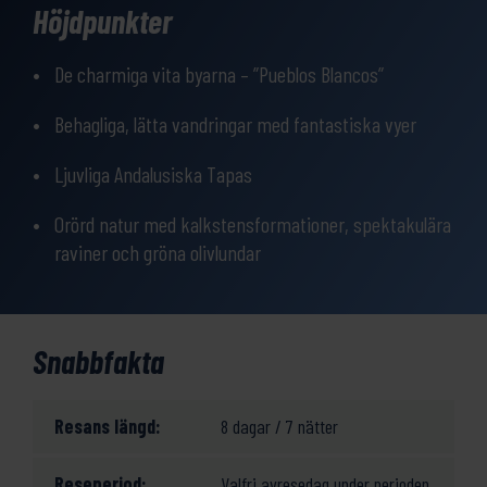
Höjdpunkter
Andalusien, med sin spännande blandning av moriska och
europeiska monument.
De charmiga vita byarna – ”Pueblos Blancos”
Behagliga, lätta vandringar med fantastiska vyer
Ljuvliga Andalusiska Tapas
Orörd natur med kalkstensformationer, spektakulära
raviner och gröna olivlundar
Snabbfakta
Resans längd:
8 dagar / 7 nätter
Reseperiod:
Valfri avresedag under perioden