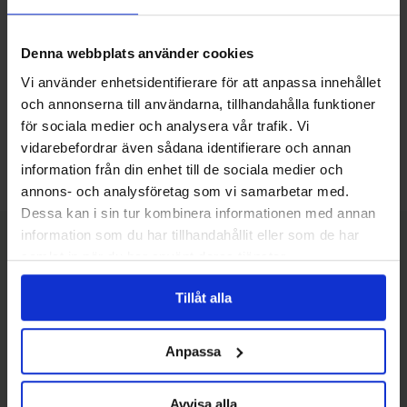
Dag 5
Vandring Guadiaro floden – 10 km
Denna webbplats använder cookies
Dag 6
Vandring Cueva de la Pileta– 10 km
Vi använder enhetsidentifierare för att anpassa innehållet
och annonserna till användarna, tillhandahålla funktioner
Dag 7
Från Montejaque till Ronda – 14,5 km
för sociala medier och analysera vår trafik. Vi
vidarebefordrar även sådana identifierare och annan
Dag 8
Avresedag
information från din enhet till de sociala medier och
annons- och analysföretag som vi samarbetar med.
Dessa kan i sin tur kombinera informationen med annan
information som du har tillhandahållit eller som de har
Boende
samlat in när du har använt deras tjänster.
Boende på *** – **** stjärniga hotell. Boende inklusive
Tillåt alla
frukost.
Anpassa
8 dagar/ 7 nätter Andalusien - Serranía de Ronda
Avvisa alla