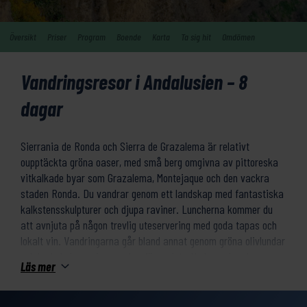
Översikt
Priser
Program
Boende
Karta
Ta sig hit
Omdömen
Vandringsresor i Andalusien – 8
dagar
Sierrania de Ronda och Sierra de Grazalema är relativt
oupptäckta gröna oaser, med små berg omgivna av pittoreska
vitkalkade byar som Grazalema, Montejaque och den vackra
staden Ronda. Du vandrar genom ett landskap med fantastiska
kalkstensskulpturer och djupa raviner. Luncherna kommer du
att avnjuta på någon trevlig uteservering med goda tapas och
lokalt vin. Vandringarna går bland annat genom gröna olivlundar
och korkekskogar i en vacker färgpalett. Underveckan kommer
Läs mer
du att utforska de vita byarna ”Pueblos Blancos” med exotiska
moriska namn såsom Benaocaz och Jimera del Ibar. I slutet av
veckan når du staden Ronda, som är en av de vackraste i