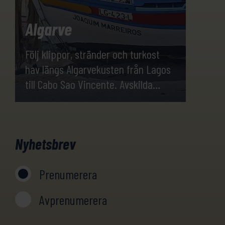
Algarve
Följ klippor, stränder och turkost
hav längs Algarvekusten från Lagos
till Cabo Sao Vincente. Avskilda
sandstränder, vitkalkade fiskebyar
och utmärkta hotell i kombination
med färsk fisk och skaldjur väntar
Nyhetsbrev
dig under veckan.
Prenumerera
Avprenumerera