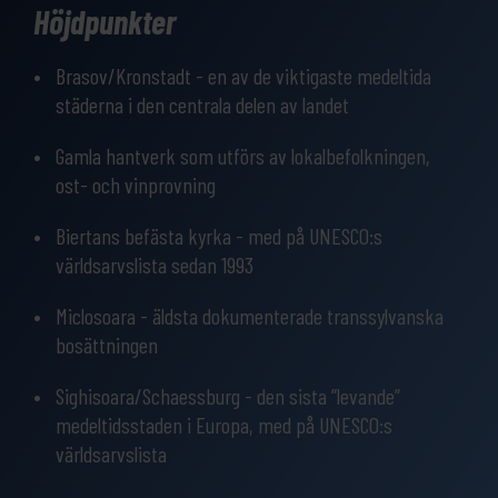
Under din resa genom pastorala landskap kommer du att möta
Höjdpunkter
olika samhällen, inklusive Szekler, saxare och rumäner. Du
passerar historisk arkitektur som har bevarats sedan
Brasov/Kronstadt - en av de viktigaste medeltida
medeltiden och får möjligheten att besöka UNESCO:s världsarv i
städerna i den centrala delen av landet
form av befästa kyrkor, slott, avlägsna byar samt de medeltida
städerna Brasov och Sighisoara.
Gamla hantverk som utförs av lokalbefolkningen,
ost- och vinprovning
Biertans befästa kyrka - med på UNESCO:s
världsarvslista sedan 1993
Miclosoara - äldsta dokumenterade transsylvanska
bosättningen
Sighisoara/Schaessburg - den sista ”levande”
medeltidsstaden i Europa, med på UNESCO:s
världsarvslista