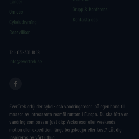
Länder
Grupp & Konferens
Om oss
Kontakta oss
Cykeluthyrning
Resevillkor
Tel:
031-301 18 18
info@evertrek.se
EverTrek erbjuder cykel- och vandringsresor på egen hand till
massor av intressanta resmål runtom i Europa. Du ska hitta en
vandring som passar just dig: Veckoresor eller weekends,
motion eller expedition, längs bergskedjor eller kust? Låt dig
inspireras av vårt utbud.