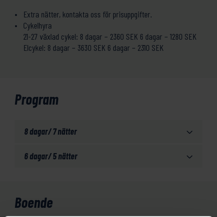
Extra nätter, kontakta oss för prisuppgifter.
Cykelhyra
21-27 växlad cykel: 8 dagar – 2360 SEK 6 dagar – 1280 SEK
Elcykel: 8 dagar – 3630 SEK 6 dagar – 2310 SEK
Program
8 dagar/ 7 nätter
6 dagar/ 5 nätter
Boende