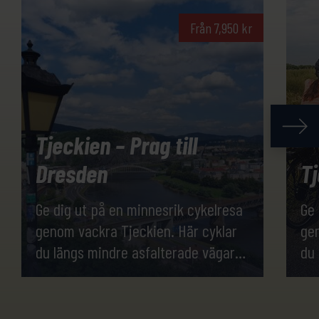
Från
7,950
kr
Tjeckien – Prag till
Dresden
Tj
Ge dig ut på en minnesrik cykelresa
Ge 
genom vackra Tjeckien. Här cyklar
gen
du längs mindre asfalterade vägar
du 
och på lugna stigar bland granna
och
slott, lummiga skogar och sagolika
slo
floder. Kvällarna spenderas på
his