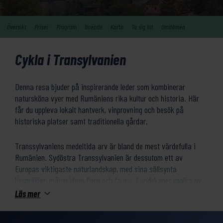
Översikt
Priser
Program
Boende
Karta
Ta sig hit
Omdömen
Cykla i Transylvanien
Denna resa bjuder på inspirerande leder som kombinerar
natursköna vyer med Rumäniens rika kultur och historia. Här
får du uppleva lokalt hantverk, vinprovning och besök på
historiska platser samt traditionella gårdar.
Transsylvaniens medeltida arv är bland de mest värdefulla i
Rumänien. Sydöstra Transsylvanien är dessutom ett av
Europas viktigaste naturlandskap, med sina sällsynta
livsmiljöer, mångsidiga flora och fauna. Landskapet utgörs av
en mosaik av ek- och bokskogar, blomstrande ängar,
Läs mer
betesmarker och pittoreska byar.