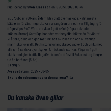
Publicerad by
Sven Klaesson
on
16 June, 2025 08:46
Vi, 5 'gubbar' i 60-års åldern blev glatt överraskade; - det mesta
bättre än förväntningar. Lokala arrangören bra och var tillgänglig för
frågor/tips 24/7. Våra, e-cyklar i gott skick (några saknade
stänkskärmar). Samtliga boenden var betydligt bättre än förväntat!
Vi åt bra, billig och god mat inkl helt ok lokalt vin och öl. Vänliga
människor överallt. Det historiska landskapet vackert och unikt med
alla små saxiska byar, kyrkor & häckande storkar. Vägarna i gott
skick med gles trafik. Negativt; transfer från/till Bukarest tog längre
tid än beräknat (5-6h).
Betyg
5
Avresedatum:
2025 - 06-05
Skulle du rekommendera denna resa?
Ja
Du kanske även gillar