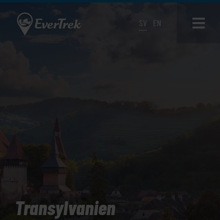
SV
EN
Transylvanien