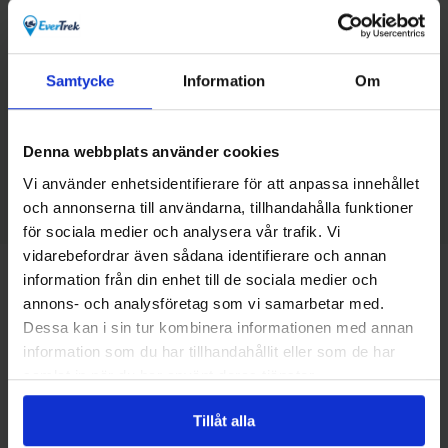
Du kommer att bo på traditionella guesthouses och 3-4
stjärniga hotell.
Samtycke
Information
Om
8 dagar/ 7 nätter
Denna webbplats använder cookies
6 dagar/ 5 nätter
Vi använder enhetsidentifierare för att anpassa innehållet
och annonserna till användarna, tillhandahålla funktioner
för sociala medier och analysera vår trafik. Vi
vidarebefordrar även sådana identifierare och annan
Ruttkarta
information från din enhet till de sociala medier och
annons- och analysföretag som vi samarbetar med.
Dessa kan i sin tur kombinera informationen med annan
information som du har tillhandahållit eller som de har
samlat in när du har använt deras tjänster.
Tillåt alla