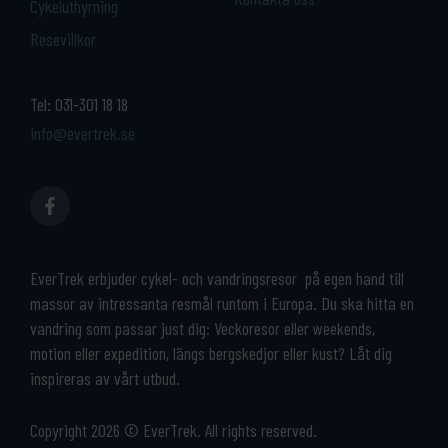
Cykeluthyrning
Resevillkor
Tel:
031-301 18 18
info@evertrek.se
EverTrek erbjuder cykel- och vandringsresor på egen hand till
massor av intressanta resmål runtom i Europa. Du ska hitta en
vandring som passar just dig: Veckoresor eller weekends,
motion eller expedition, längs bergskedjor eller kust? Låt dig
inspireras av vårt utbud.
Copyright 2026 © EverTrek. All rights reserved.