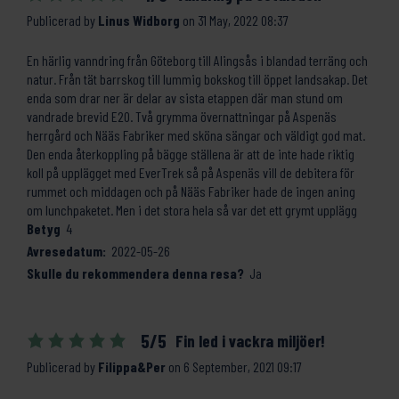
Publicerad by
Linus Widborg
on
31 May, 2022 08:37
En härlig vanndring från Göteborg till Alingsås i blandad terräng och
natur. Från tät barrskog till lummig bokskog till öppet landsakap. Det
enda som drar ner är delar av sista etappen där man stund om
vandrade brevid E20. Två grymma övernattningar på Aspenäs
herrgård och Nääs Fabriker med sköna sängar och väldigt god mat.
Den enda återkoppling på bägge ställena är att de inte hade riktig
koll på upplägget med EverTrek så på Aspenäs vill de debitera för
rummet och middagen och på Nääs Fabriker hade de ingen aning
om lunchpaketet. Men i det stora hela så var det ett grymt upplägg
Betyg
4
Avresedatum:
2022-05-26
Skulle du rekommendera denna resa?
Ja
5/5
Fin led i vackra miljöer!
Publicerad by
Filippa&Per
on
6 September, 2021 09:17