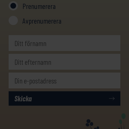
Prenumerera
konstverket Nimis, anrika
badorterna Mölle och Arild.
Avprenumerera