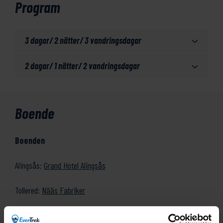
Program
3 dagar/ 2 nätter/ 3 vandringsdagar
2 dagar/ 1 nätter/ 2 vandringsdagar
Boende
Boenden
Alingsås:
Grand Hotel Alingsås
Tollered:
Nääs Fabriker
Aspenäs:
Aspenäs Herrgård