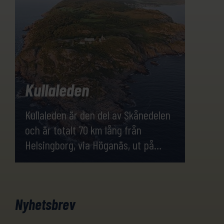
Kullaleden
Kullaleden är den del av Skånedelen
och är totalt 70 km lång från
Helsingborg, via Höganäs, ut på
Kullahalvön och till Ängelholm.
Kullaberg är ett stort äventyr på
liten yta. Konstnärer, vingårdar,
Nyhetsbrev
slott, dramatisk natur samt kända
landmärken som Kullens Fyr,