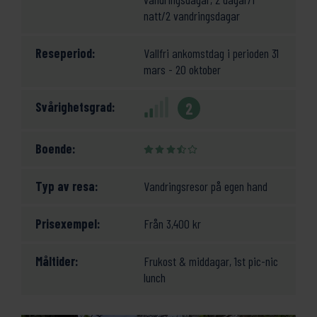
dig att boka in extranatt i Göteborg eller Alingsås för en total
natt/2 vandringsdagar
upplevelse.
Reseperiod:
Vallfri ankomstdag i perioden 31
mars - 20 oktober
Svårighetsgrad:
2
Boende:
Typ av resa:
Vandringsresor på egen hand
Prisexempel:
Från
3,400
kr
Måltider:
Frukost & middagar, 1st pic-nic
lunch