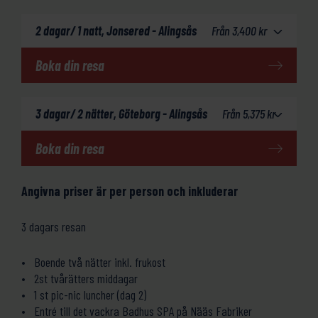
2 dagar/ 1 natt, Jonsered - Alingsås
Från
3,400
kr
Boka din resa
3 dagar/ 2 nätter, Göteborg - Alingsås
Från
5,375
kr
Boka din resa
Angivna priser är per person och inkluderar
3 dagars resan
Boende två nätter inkl. frukost
2st tvårätters middagar
1 st pic-nic luncher (dag 2)
Entré till det vackra Badhus SPA på Nääs Fabriker