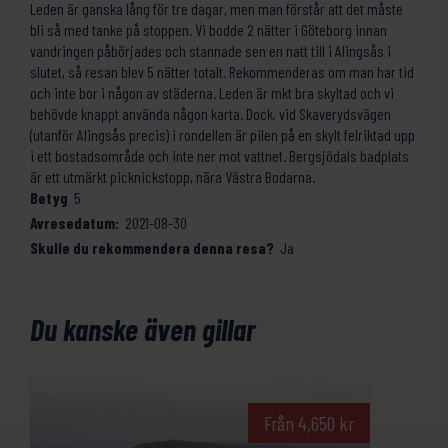
Leden är ganska lång för tre dagar, men man förstår att det måste
bli så med tanke på stoppen. Vi bodde 2 nätter i Göteborg innan
vandringen påbörjades och stannade sen en natt till i Alingsås i
slutet, så resan blev 5 nätter totalt. Rekommenderas om man har tid
och inte bor i någon av städerna. Leden är mkt bra skyltad och vi
behövde knappt använda någon karta. Dock, vid Skaverydsvägen
(utanför Alingsås precis) i rondellen är pilen på en skylt felriktad upp
i ett bostadsområde och inte ner mot vattnet. Bergsjödals badplats
är ett utmärkt picknickstopp, nära Västra Bodarna.
Betyg
5
Avresedatum:
2021-08-30
Skulle du rekommendera denna resa?
Ja
Du kanske även gillar
Från
4,650
kr