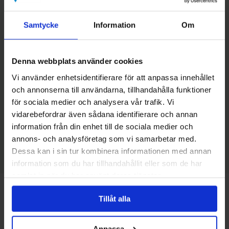
Göteborg: Extra nätter kan bokas innan eller efter vandringen.
Samtycke
Information
Om
Antingen så bokar du på egen hand eller så bokar vi åt dig.
Kontakta oss för prisuppgifter. Vi samarbetar med ett antal
olika hotell, ex:
Denna webbplats använder cookies
Comfort Hotel Göteborg
(Med utsikt över hamninloppet och härlig
Vi använder enhetsidentifierare för att anpassa innehållet
tak terrass varma dagar & kvällar)
och annonserna till användarna, tillhandahålla funktioner
för sociala medier och analysera vår trafik. Vi
vidarebefordrar även sådana identifierare och annan
Avalon Hotel
(med takpool, mittemot Saluhallen)
information från din enhet till de sociala medier och
annons- och analysföretag som vi samarbetar med.
Elite Plaza Hote
l (nära shopping)
Dessa kan i sin tur kombinera informationen med annan
information som du har tillhandahållit eller som de har
samlat in när du har använt deras tjänster.
Ruttkarta
Tillåt alla
Anpassa