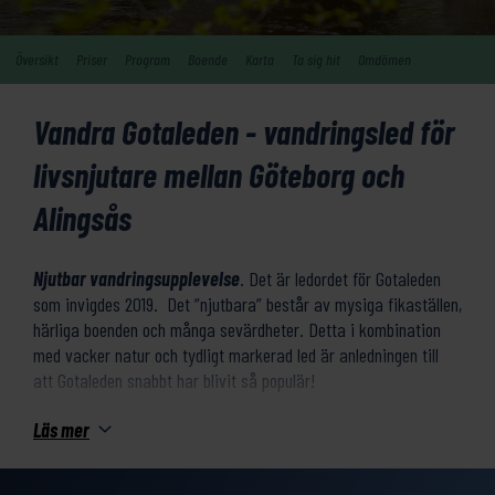
Översikt
Priser
Program
Boende
Karta
Ta sig hit
Omdömen
Vandra Gotaleden - vandringsled för
livsnjutare mellan Göteborg och
Alingsås
Njutbar vandringsupplevelse
. Det är ledordet för Gotaleden
som invigdes 2019. Det ”njutbara” består av mysiga fikaställen,
härliga boenden och många sevärdheter. Detta i kombination
med vacker natur och tydligt markerad led är anledningen till
att Gotaleden snabbt har blivit så populär!
Läs mer
Vandringen går längs skogsstigar, grusvägar och lite asfalt.
Leden slingrar sig fram längs Säveån och vackra sjön Aspen.
Här finns goda möjligheter att se bäver, du lär i alla fall inte