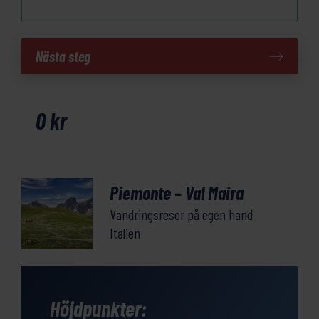
Val
Nästa steg
Maira
mängd
0
kr
Piemonte – Val Maira
Vandringsresor på egen hand
Italien
Höjdpunkter: