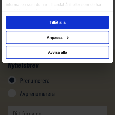
information som du har tillhandahållit eller som de har
samlat in när du har använt deras tjänster.
031-301 18 18
Tillåt alla
info@evertrek.se
Anpassa
Avvisa alla
Nyhetsbrev
Prenumerera
Avprenumerera