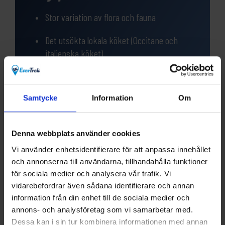
Stor variation av flora och fauna
Det utsökta lokala köket (Occitane och
italienska köket)
Underbara vandringsleder med fantastisk
utsikt
Samtycke
Information
Om
Vackra och vilda dalar
Denna webbplats använder cookies
Vi använder enhetsidentifierare för att anpassa innehållet
och annonserna till användarna, tillhandahålla funktioner
för sociala medier och analysera vår trafik. Vi
vidarebefordrar även sådana identifierare och annan
Frågor?
information från din enhet till de sociala medier och
Har du funderingar eller vill veta mer om denna
annons- och analysföretag som vi samarbetar med.
produkt? Ring oss!
Dessa kan i sin tur kombinera informationen med annan