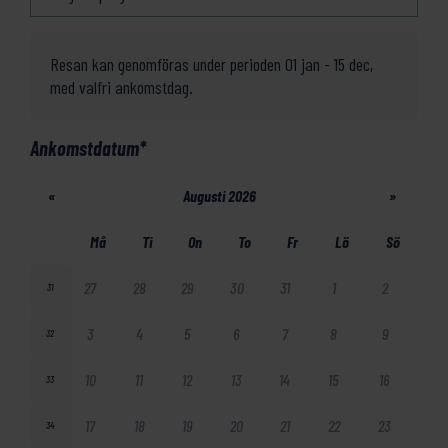
Resan kan genomföras under perioden 01 jan - 15 dec,
med valfri ankomstdag.
Ankomstdatum
*
«
Augusti 2026
»
Må
Ti
On
To
Fr
Lö
Sö
27
28
29
30
31
1
2
31
3
4
5
6
7
8
9
32
10
11
12
13
14
15
16
33
17
18
19
20
21
22
23
34