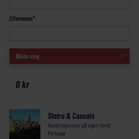
Efternamn
*
Sintra
Nästa steg
&
Cascais
mängd
0
kr
Sintra & Cascais
Vandringsresor på egen hand
Portugal