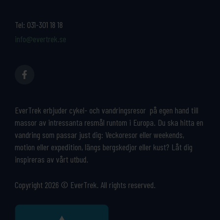
Tel:
031-301 18 18
info@evertrek.se
EverTrek erbjuder cykel- och vandringsresor på egen hand till
massor av intressanta resmål runtom i Europa. Du ska hitta en
vandring som passar just dig: Veckoresor eller weekends,
motion eller expedition, längs bergskedjor eller kust? Låt dig
inspireras av vårt utbud.
Copyright 2026 © EverTrek. All rights reserved.