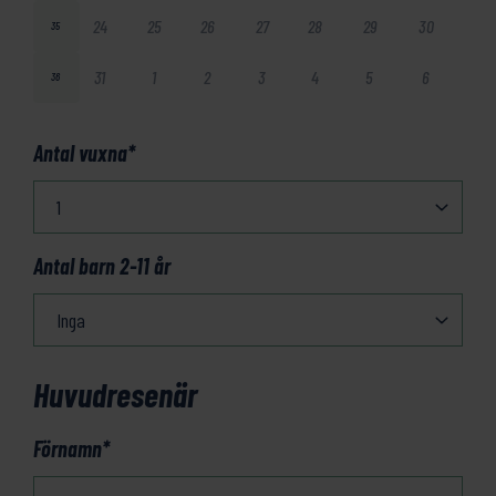
24
25
26
27
28
29
30
35
31
1
2
3
4
5
6
36
Antal vuxna
*
Antal barn 2-11 år
Huvudresenär
Förnamn
*