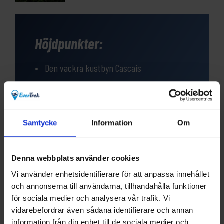
Höjdpunkter:
Den vackra kustbyn Cascais
Sintra naturpark och dess platser
omnämnda på UNESCO:s världsarvslista
Samtycke
Information
Om
Charmiga hotell med bra standard
Det traditionella köket med färsk fisk
Denna webbplats använder cookies
ifrån Atlanten
Vi använder enhetsidentifierare för att anpassa innehållet
och annonserna till användarna, tillhandahålla funktioner
för sociala medier och analysera vår trafik. Vi
vidarebefordrar även sådana identifierare och annan
information från din enhet till de sociala medier och