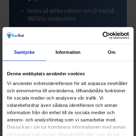
Vandra på aktiva vulkaner som är med på
UNESCOs världsarvlista
Små pittoreska fiskebyar med
fantastiska lokala maträtter och viner
Samtycke
Information
Om
Underbara stränder för bad
Denna webbplats använder cookies
Vi använder enhetsidentifierare för att anpassa innehållet
och annonserna till användarna, tillhandahålla funktioner
för sociala medier och analysera vår trafik. Vi
Frågor?
vidarebefordrar även sådana identifierare och annan
information från din enhet till de sociala medier och
Har du funderingar eller vill veta mer om denna
produkt? Ring oss!
annons- och analysföretag som vi samarbetar med.
Dessa kan i sin tur kombinera informationen med annan
information som du har tillhandahållit eller som de har
031-301 18 18