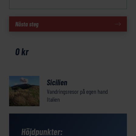
Sicilien
Nästa steg
mängd
0
kr
Sicilien
Vandringsresor på egen hand
Italien
Höjdpunkter: