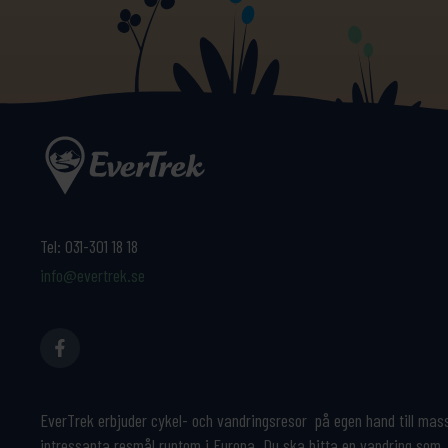
Tel:
031-301 18 18
info@evertrek.se
EverTrek erbjuder cykel- och vandringsresor på egen hand till mas
intressanta resmål runtom i Europa. Du ska hitta en vandring som