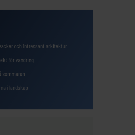
acker och intressant arkitektur
rfekt för vandring
 på sommaren
rna i landskap