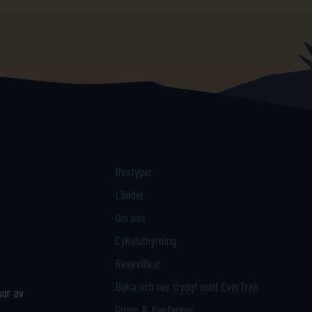
Restyper
Länder
Om oss
Cykeluthyrning
Resevillkor
Boka och res tryggt med EverTrek
sor av
Grupp & Konferens