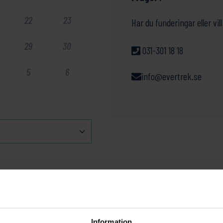
22
23
Har du funderingar eller v
29
30
031-301 18 18
5
6
info@evertrek.se
Information