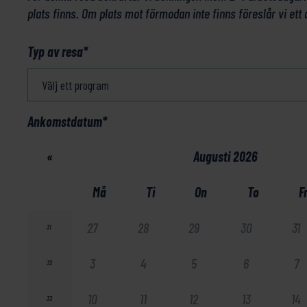
plats finns. Om plats mot förmodan inte finns föreslår vi ett 
Typ av resa
*
Ankomstdatum
*
«
Augusti 2026
Må
Ti
On
To
F
27
28
29
30
31
31
3
4
5
6
7
32
10
11
12
13
14
33