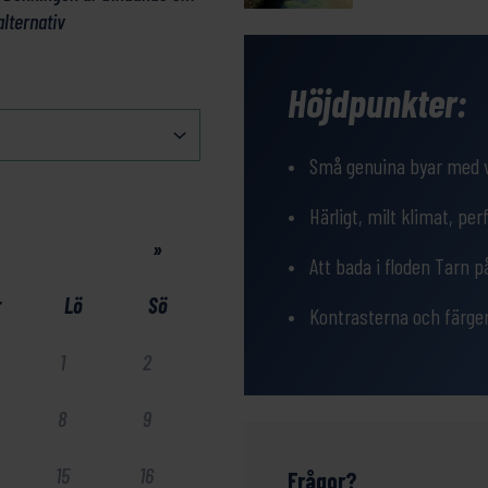
alternativ
Höjdpunkter:
Små genuina byar med v
Härligt, milt klimat, pe
»
Att bada i floden Tarn
r
Lö
Sö
Kontrasterna och färge
1
2
8
9
15
16
Frågor?