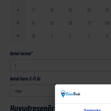
17
18
19
20
21
34
24
25
26
27
28
35
31
1
2
3
4
36
Antal vuxna
*
Antal barn 2-11 år
Huvudresenär
Samtycke