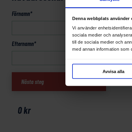
Förnamn
*
Denna webbplats använder 
Vi använder enhetsidentifierar
sociala medier och analysera 
till de sociala medier och a
Efternamn
*
med annan information som du 
Avvisa alla
Gorges
Nästa steg
du
Tarn
mängd
0
kr