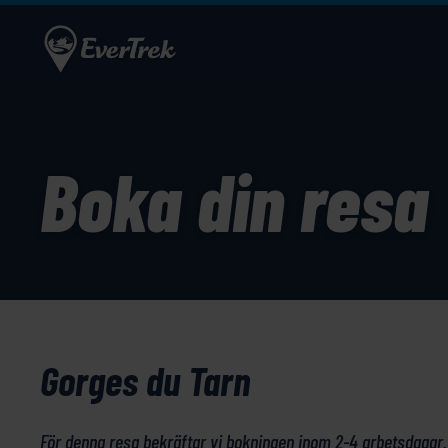
Boka din resa
Gorges du Tarn
För denna resa bekräftar vi bokningen inom 2-4 arbetsdagar