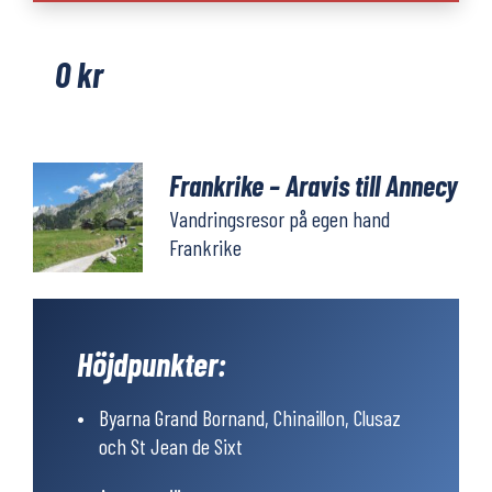
Aravis
till
0
kr
Annecy
mängd
Frankrike – Aravis till Annecy
Vandringsresor på egen hand
Frankrike
Höjdpunkter:
Byarna Grand Bornand, Chinaillon, Clusaz
och St Jean de Sixt