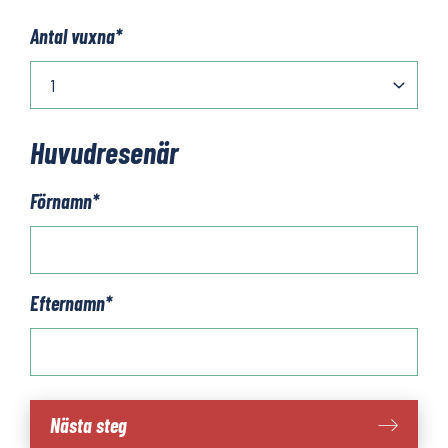
Antal vuxna
*
Huvudresenär
Förnamn
*
Efternamn
*
Frankrike
Nästa steg
-